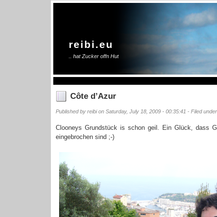
reibi.eu
.. hat Zucker offn Hut
Côte d’Azur
Published by reibi on Saturday, July 18, 2009 - 00:35:41 - Filed unde
Clooneys Grundstück is schon geil. Ein Glück, dass G
eingebrochen sind ;-)