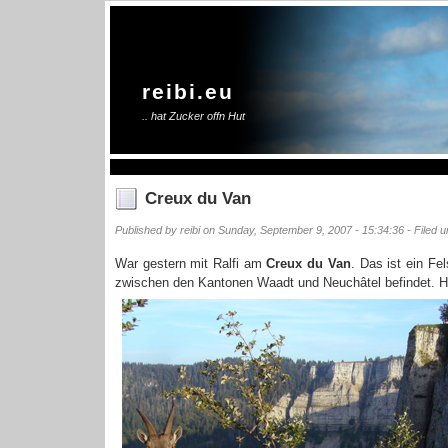
reibi.eu
.. hat Zucker offn Hut
Creux du Van
Published by reibi on Sunday, September 9, 2007 - 15:34:36 - Filed 
War gestern mit Ralfi am
Creux du Van
. Das ist ein Fe
zwischen den Kantonen Waadt und Neuchâtel befindet. Hie