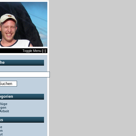
Toggle Menu
[-]
he
egorien
lüge
ggen
Arbeit
ks
e
en
ut