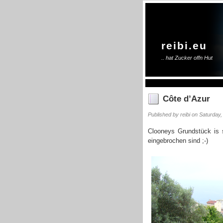
reibi.eu
.. hat Zucker offn Hut
Côte d’Azur
Published by reibi on Saturday,
Clooneys Grundstück is 
eingebrochen sind ;-)