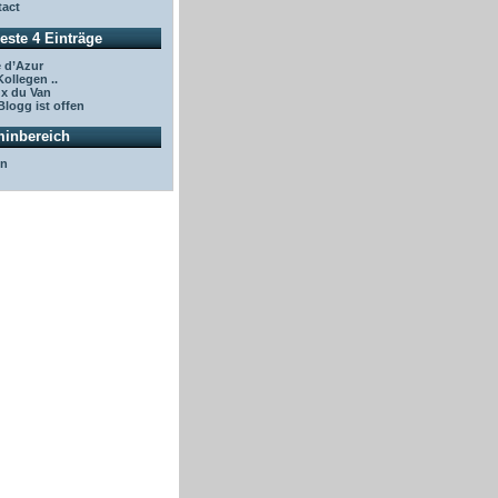
act
este 4 Einträge
 d’Azur
Kollegen ..
x du Van
Blogg ist offen
inbereich
in