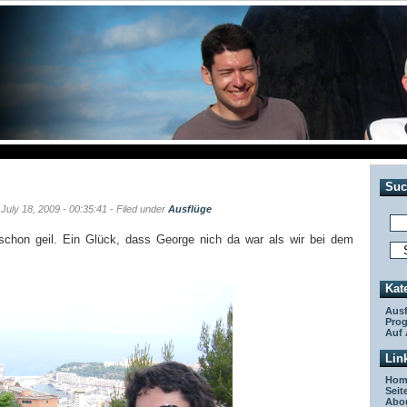
Suc
 July 18, 2009 - 00:35:41 - Filed under
Ausflüge
schon geil. Ein Glück, dass George nich da war als wir bei dem
Kat
Ausf
Pro
Auf 
Lin
Hom
Seit
Abo