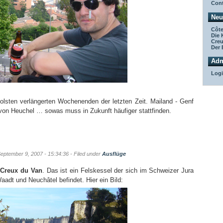
Cont
Neu
Côte
Die 
Creu
Der 
Adm
Log
oolsten verlängerten Wochenenden der letzten Zeit. Mailand - Genf
 von Heuchel … sowas muss in Zukunft häufiger stattfinden.
September 9, 2007 - 15:34:36 - Filed under
Ausflüge
m
Creux du Van
. Das ist ein Felskessel der sich im Schweizer Jura
dt und Neuchâtel befindet. Hier ein Bild: